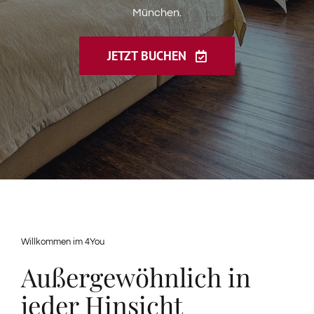
Jetzt buchen
한국인
München.
JETZT BUCHEN
中国
Português
やまと
Русский
עִברִית
Willkommen im 4You
Außergewöhnlich in
عربي
jeder Hinsicht