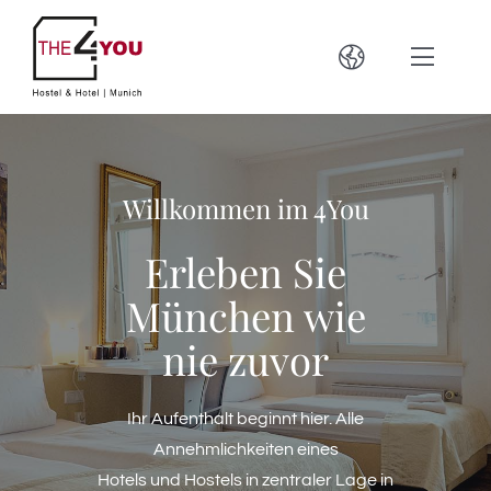
Zum
Inhalt
Toggle
Toggle
springen
Navigation
Naviga
Hostel & Hotel
Deutsch
Willkommen im 4You
English
Lage
Erleben Sie
Bar & Brauerei
Français
München wie
nie zuvor
Oktoberfest 2026
Español
Ihr Aufenthalt beginnt hier. Alle
Kontakt
Italiano
Annehmlichkeiten eines
Hotels und Hostels in zentraler Lage in