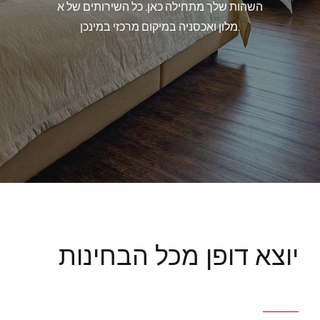
השהות שלך מתחילה כאן. כל השירותים של א
한국인
מלון ואכסניה במיקום מרכזי במינכן.
中国
Português
やまと
Русский
יוצא דופן מכל הבחינות
עִברִית
عربي